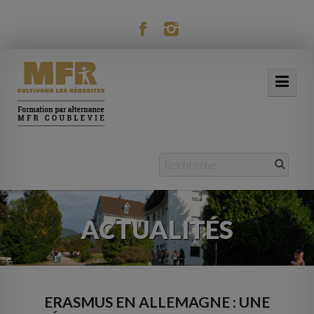
modal-check
ACCUEIL
NOTRE MFR
FORMATIONS
ACTUALITÉS
ACTUALITÉS
VIE RÉSIDENTIELLE
MOBILITÉ
ERASMUS EN ALLEMAGNE : UNE