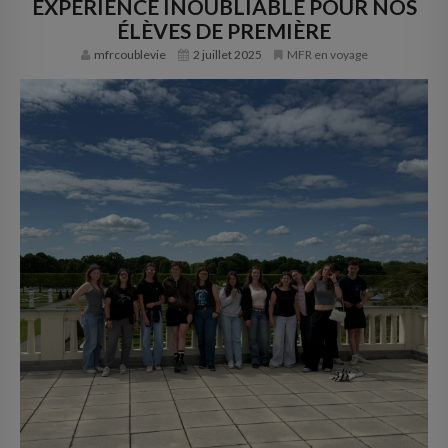
EXPÉRIENCE INOUBLIABLE POUR NOS
INFOS PRATIQUES
ÉLÈVES DE PREMIÈRE
CONTACT
mfrcoublevie
2 juillet 2025
MFR en voyage