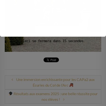
Ceci se fermera dans
14
secondes
Une immersion enrichissante pour les CAPa2 aux
Écuries du Col de l’Arc
Résultats aux examens 2025 : une belle réussite pour
nos élèves !