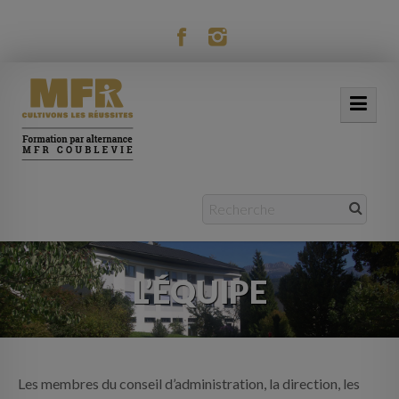
modal-check
ACCUEIL
NOTRE MFR
FORMATIONS
L’ÉQUIPE
ACTUALITÉS
VIE RÉSIDENTIELLE
MOBILITÉ
Les membres du conseil d’administration, la direction, les