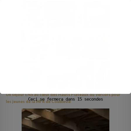
Un séjour ENS au cœur des Hauts Plateaux du Vercors pour
Ceci se fermera dans
14
secondes
les jeunes de la MFR de Coublevie