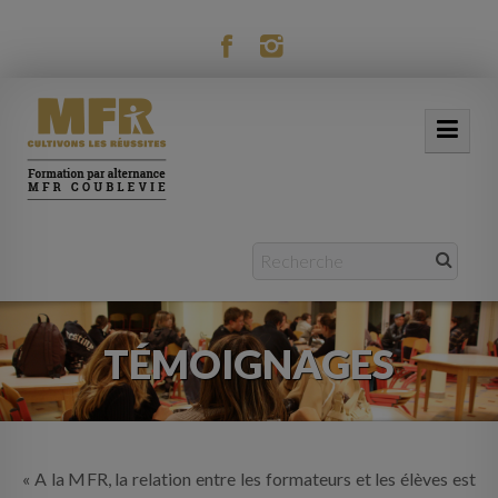
modal-check
ACCUEIL
NOTRE MFR
FORMATIONS
TÉMOIGNAGES
ACTUALITÉS
VIE RÉSIDENTIELLE
MOBILITÉ
« A la MFR, la relation entre les formateurs et les élèves est