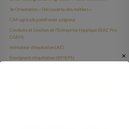
3e Orientation « Découverte des métiers »
CAP agricole palefrenier soigneur
Conduite et Gestion de l’Entreprise Hippique (BAC Pro
CGEH)
Animateur d’équitation (AE)
✕
Enseignant d’équitation (BPJEPS)
Demande d' informations
EVÉNEMENTS RÉCENTS