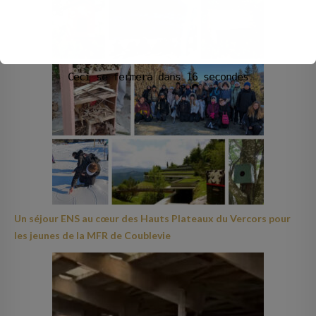
Ceci se fermera dans
15
secondes
Un séjour ENS au cœur des Hauts Plateaux du Vercors pour
les jeunes de la MFR de Coublevie