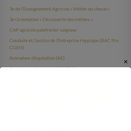
3e de l’Enseignement Agricole « Métier du cheval »
3e Orientation « Découverte des métiers »
CAP agricole palefrenier soigneur
Conduite et Gestion de l’Entreprise Hippique (BAC Pro
CGEH)
Animateur d’équitation (AE)
✕
Enseignant d’équitation (BPJEPS)
Demande d' informations
EVÉNEMENTS RÉCENTS