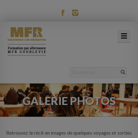
modal-check
ACCUEIL
NOTRE MFR
FORMATIONS
GALERIE PHOTOS
ACTUALITÉS
VIE RÉSIDENTIELLE
MOBILITÉ
Retrouvez le récit en images de quelques voyages et sorties