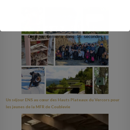
Ceci se fermera dans
15
secondes
Un séjour ENS au cœur des Hauts Plateaux du Vercors pour
les jeunes de la MFR de Coublevie