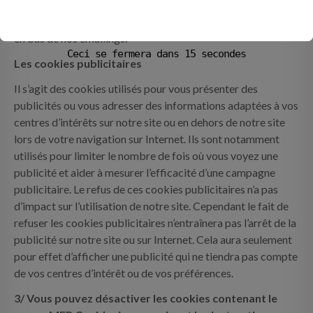
des offres davantage personnalisées. Vous pouvez à tout
moment vous désabonner via des liens présents en haut et
en bas de nos emailings.
Ceci se fermera dans
14
secondes
Les cookies publicitaires
Il s’agit des cookies utilisés pour vous présenter des
publicités ou vous adresser des informations adaptées à vos
centres d’intérêts sur notre site ou en dehors de notre site
lors de votre navigation sur Internet. Ils sont notamment
utilisés pour limiter le nombre de fois où vous voyez une
publicité et aider à mesurer l’efficacité d’une campagne
publicitaire. Le refus de ces cookies publicitaires n’a pas
d’impact sur l’utilisation de notre site. Cependant le fait de
refuser les cookies publicitaires n’entraînera pas l’arrêt de la
publicité sur notre site ou sur Internet. Cela aura seulement
pour effet d’afficher une publicité qui ne tiendra pas compte
de vos centres d’intérêt ou de vos préférences.
3/ Vous pouvez désactiver les cookies contenant le