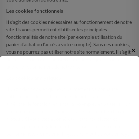
Les cookies fonctionnels
Il s’agit des cookies nécessaires au fonctionnement de notre
site. Ils vous permettent d’utiliser les principales
fonctionnalités de notre site (par exemple utilisation du
panier d’achat ou l’accès à votre compte). Sans ces cookies,
✕
vous ne pourrez pas utiliser notre site normalement. Il s’agit
de cookies déposés par
MFR Coublevie
qui ne concernent
que le fonctionnement de notre site.
Les cookies analytiques
Il s’agit des cookies qui nous permettent de connaître
l’utilisation et les performances de notre site et d’en
améliorer le fonctionnement (par exemple, les pages le plus
souvent consultées ou recherches des internautes dans le
moteur). Si vous êtes abonné(e) à notre newsletter, ces
cookies peuvent également être utilisés pour évaluer les
performances de nos emailings, dans le but de vous envoyer