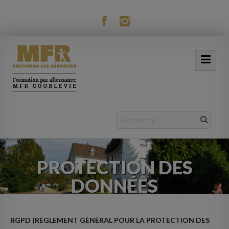
modal-check
ACCUEIL
NOTRE MFR
FORMATIONS
PROTECTION DES
ACTUALITÉS
DONNÉES
VIE RÉSIDENTIELLE
MOBILITÉ
RGPD (RÉGLEMENT GÉNÉRAL POUR LA PROTECTION DES