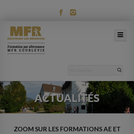
modal-check
ACCUEIL
NOTRE MFR
FORMATIONS
ACTUALITÉS
ACTUALITÉS
VIE RÉSIDENTIELLE
MOBILITÉ
ZOOM SUR LES FORMATIONS AE ET