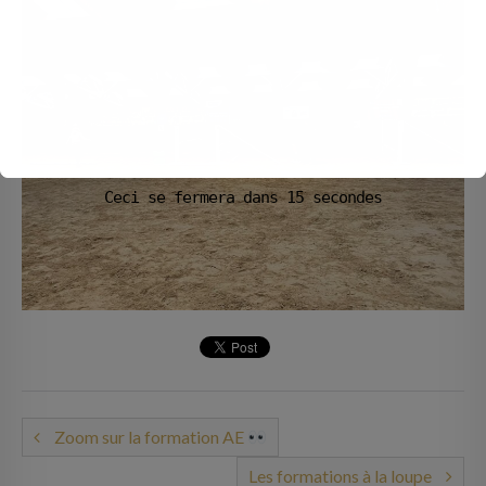
Ceci se fermera dans
14
secondes
Zoom sur la formation AE
Les formations à la loupe