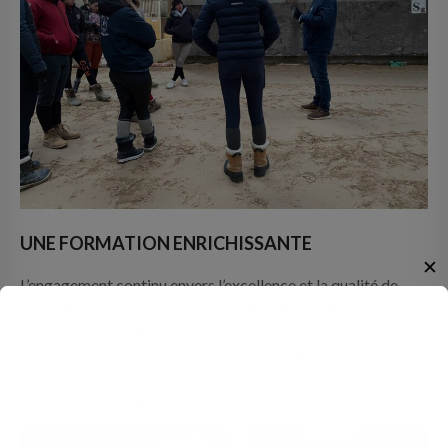
UNE FORMATION ENRICHISSANTE
✕
L’engagement continu envers l’excellence et la qualité de
formation est la pierre angulaire de notre programme. Nous
sommes impatients de voir ces apprentis évoluer et
prospérer dans l’univers passionnant de l’équitation, forts
des connaissances fraîchement acquises lors de ces
journées d’apprentissage.