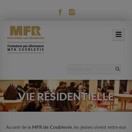
modal-check
ACCUEIL
NOTRE MFR
FORMATIONS
VIE RÉSIDENTIELLE
ACTUALITÉS
VIE RÉSIDENTIELLE
MOBILITÉ
Au sein de la
MFR de Coublevie
, les jeunes vivent entre eux