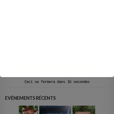
3e Orientation « Découverte des métiers »
CAP agricole palefrenier soigneur
Conduite et Gestion de l’Entreprise Hippique (BAC Pro
CGEH)
Animateur d’équitation (AE)
Enseignant d’équitation (BPJEPS)
Demande d' informations
Ceci se fermera dans
15
secondes
EVÉNEMENTS RÉCENTS