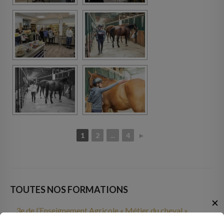
1
2
...
4
►
TOUTES NOS FORMATIONS
✕
3e de l’Enseignement Agricole « Métier du cheval »