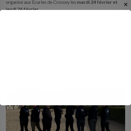
organisé aux Écuries de Crossey les
mardi 24 février et
✕
jeudi 26 février
.
EN SAVOIR PLUS
UN SOUTIEN RÉGIONAL ESSENTIEL
POUR LA RÉUSSITE DES APPRENTIS EN
ÉQUITATION
mfrcoublevie
5 février 2026
Actualités
Ceci se fermera dans
14
secondes