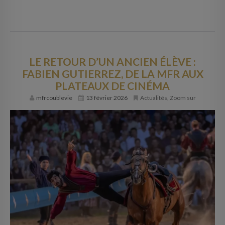
LE RETOUR D’UN ANCIEN ÉLÈVE :
FABIEN GUTIERREZ, DE LA MFR AUX
PLATEAUX DE CINÉMA
mfrcoublevie
13 février 2026
Actualités
,
Zoom sur