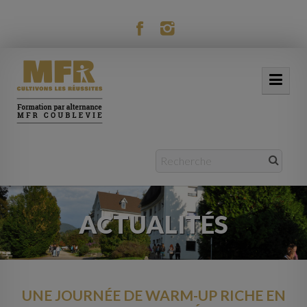
modal-check
ACCUEIL
NOTRE MFR
FORMATIONS
ACTUALITÉS
ACTUALITÉS
VIE RÉSIDENTIELLE
MOBILITÉ
UNE JOURNÉE DE WARM-UP RICHE EN