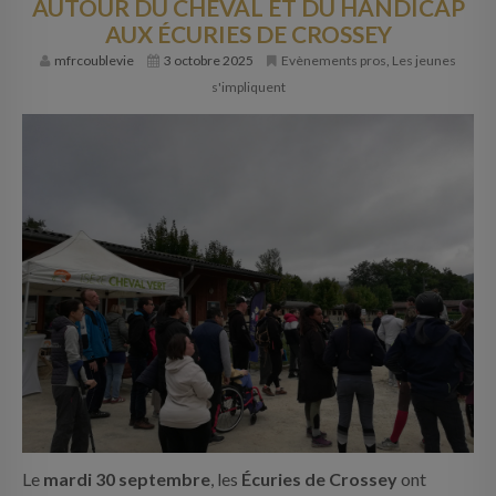
AUTOUR DU CHEVAL ET DU HANDICAP
INFOS PRATIQUES
AUX ÉCURIES DE CROSSEY
CONTACT
mfrcoublevie
3 octobre 2025
Evènements pros
,
Les jeunes
s'impliquent
Le
mardi 30 septembre
, les
Écuries de Crossey
ont