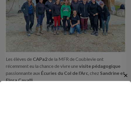
Les élèves de
CAPa2
de la MFR de Coublevie ont
récemment eu la chance de vivre une
visite pédagogique
passionnante aux
Écuries du Col de l’Arc
, chez
Sandrine et
✕
Elora Cavalli
.
EN SAVOIR PLUS
DES ÉLÈVES DE LA MFR DE COUBLEVIE