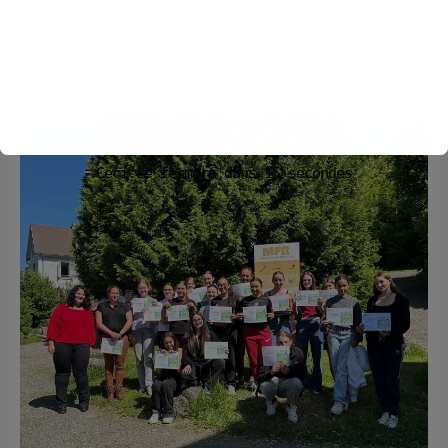
PARTICIPENT À L’ENQUÊTE
INTERNATIONALE PISA 2025
mfrcoublevie
16 mai 2025
Actualités
,
Evènements pros
,
Les
jeunes s'impliquent
Ceci se fermera dans
14
secondes