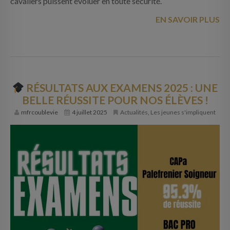
cavaliers puissent évoluer en toute sécurité.
EN SAVOIR PLUS
RÉSULTATS AUX EXAMENS 2025 : UNE
BELLE RÉUSSITE POUR NOS ÉLÈVES !
mfrcoublevie
4 juillet 2025
Actualités
,
Les jeunes s'impliquent