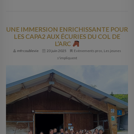
UNE IMMERSION ENRICHISSANTE POUR
LES CAPA2 AUX ÉCURIES DU COL DE
L’ARC
mfrcoublevie
23 juin 2025
Evènements pros
,
Les jeunes
s'impliquent