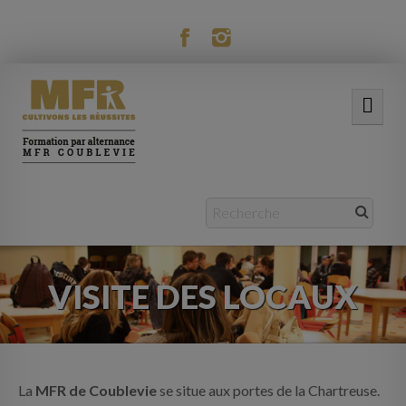
modal-check
ACCUEIL
NOTRE MFR
FORMATIONS
VISITE DES LOCAUX
ACTUALITÉS
VIE RÉSIDENTIELLE
MOBILITÉ
La
MFR de Coublevie
se situe aux portes de la Chartreuse.