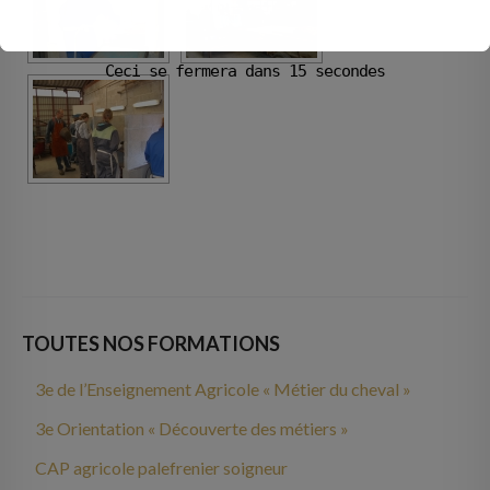
Ceci se fermera dans
14
secondes
TOUTES NOS FORMATIONS
3e de l’Enseignement Agricole « Métier du cheval »
3e Orientation « Découverte des métiers »
CAP agricole palefrenier soigneur