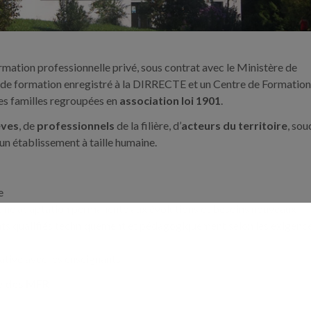
ormation professionnelle privé, sous contrat avec le Ministère de
 de formation enregistré à la DIRRECTE et un Centre de Formatio
es familles regroupées en
association loi 1901
.
èves
, de
professionnels
de la filière, d’
acteurs du territoire
, sou
 un établissement à taille humaine.
e
r une adaptation permanente aux évolutions et besoins nouveaux
s qualifiés techniquement et pédagogiquement selon les exigenc
tive avec les enseignants
e des MFR