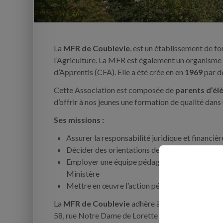
La
MFR de Coublevie
, est un établissement de f
l’Agriculture. La MFR est également un organisme
d’Apprentis (CFA). Elle a été crée en en
1969
par d
Cette Association est composée de
parents d’él
d’offrir à nos jeunes une formation de qualité dans
Ses missions :
Assurer la responsabilité juridique et financièr
Décider des orientations de la formation pou
Employer une équipe pédagogique d’enseignant
Ministère
Mettre en œuvre l’action pédagogique et éduca
La
MFR de Coublevie
adhère à l’
Union National
58, rue Notre Dame de Lorette