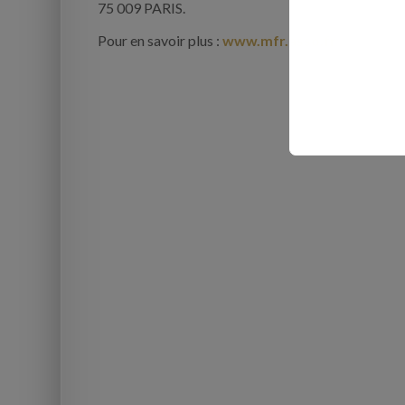
75 009 PARIS.
Pour en savoir plus :
www.mfr.asso.fr