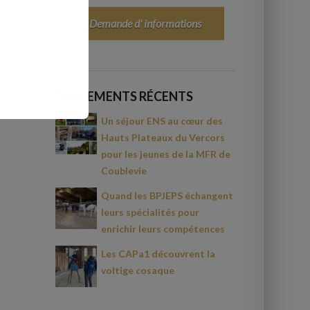
Demande d' informations
EVÉNEMENTS RÉCENTS
Un séjour ENS au cœur des
Hauts Plateaux du Vercors
pour les jeunes de la MFR de
Coublevie
Quand les BPJEPS échangent
leurs spécialités pour
enrichir leurs compétences
Les CAPa1 découvrent la
voltige cosaque