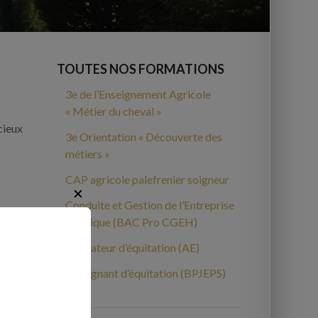
TOUTES NOS FORMATIONS
n
3e de l’Enseignement Agricole
« Métier du cheval »
cieux
3e Orientation « Découverte des
métiers »
CAP agricole palefrenier soigneur
✕
Conduite et Gestion de l’Entreprise
Hippique (BAC Pro CGEH)
es du
Animateur d’équitation (AE)
Enseignant d’équitation (BPJEPS)