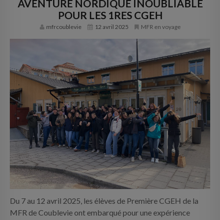
AVENTURE NORDIQUE INOUBLIABLE
INFOS PRATIQUES
POUR LES 1RES CGEH
CONTACT
mfrcoublevie
12 avril 2025
MFR en voyage
Du 7 au 12 avril 2025, les élèves de Première CGEH de la
MFR de Coublevie ont embarqué pour une expérience