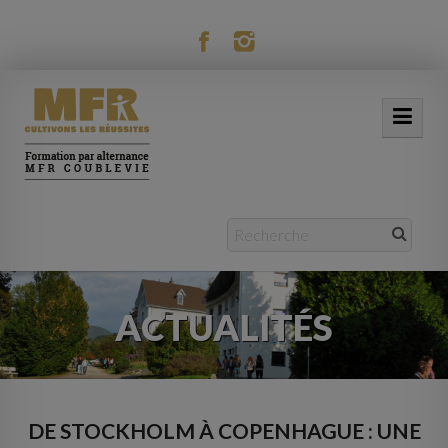
modal-check
ACCUEIL
NOTRE MFR
FORMATIONS
ACTUALITÉS
ACTUALITÉS
VIE RÉSIDENTIELLE
MOBILITÉ
DE STOCKHOLM À COPENHAGUE : UNE