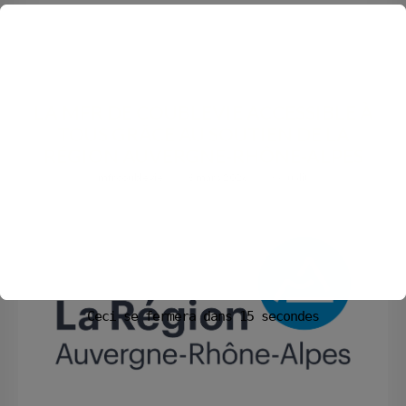
LA MFR DE COUBLEVIE ACCESSIBLE À
TOUS GRÂCE AU SOUTIEN DE LA
RÉGION AUVERGNE-RHÔNE-ALPES
mfrcoublevie
6 mars 2026
Actualités
Ceci se fermera dans
14
secondes