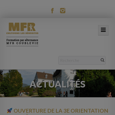
modal-check
ACCUEIL
NOTRE MFR
FORMATIONS
ACTUALITÉS
ACTUALITÉS
VIE RÉSIDENTIELLE
MOBILITÉ
OUVERTURE DE LA 3E ORIENTATION