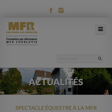
modal-check
ACCUEIL
NOTRE MFR
FORMATIONS
ACTUALITÉS
ACTUALITÉS
VIE RÉSIDENTIELLE
MOBILITÉ
SPECTACLE ÉQUESTRE À LA MFR