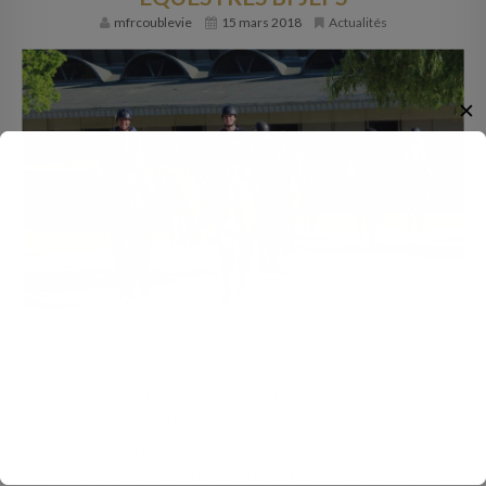
mfrcoublevie
15 mars 2018
Actualités
✕
En stage pour une semaine à l’IFCE de Saumur, les apprentis
moniteurs (BPJEPS) de la MFR de Coublevie ont profité de
l’enseignement des élèves instructeurs et des cadres de
l’école. Au programme: dressage, obstacle et cross avec le
piquet de chevaux des élèves instructeurs; séances de